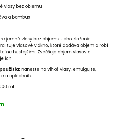
é vlasy bez objemu
káva a bambus
pre jemné vlasy bez objemu. Jeho zloženie
uralizuje vlasové vlákno, ktoré dodáva objem a robí
diteľne hustejšími. Zväčšuje objem vlasov a
je ich.
použitia:
naneste na vlhké vlasy, emulgujte,
te a opláchnite.
000 ml
om