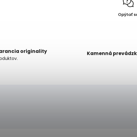
Opýtať s
arancia originality
Kamenná prevádz
oduktov.