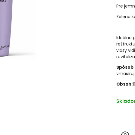
Pre jemn
Zelená 
Ideálne 
reštrukt
vlasy vi
revitalizu
Spôsob 
vmasíruj
Obsah:
1
Sklad