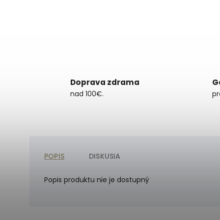
Doprava zdrama
G
nad 100€.
pr
POPIS
DISKUSIA
Popis produktu nie je dostupný