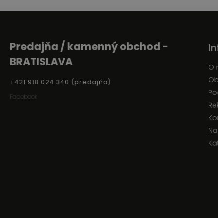
Predajňa / kamenný obchod -
I
BRATISLAVA
O 
Ob
+421 918 024 340 (predajňa)
Po
Facebook
Re
Ko
Na
Ka