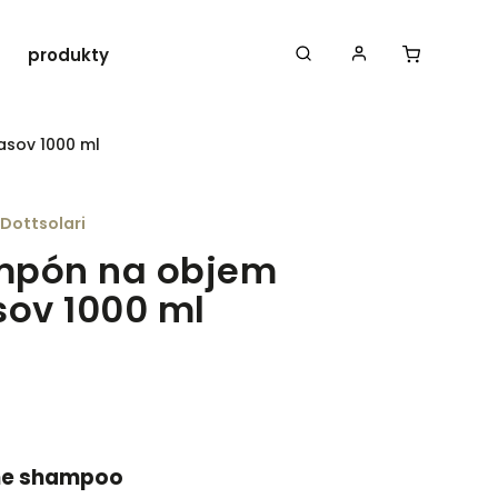
produkty ROLLAND
Iná doplnková vlasová
asov 1000 ml
Dottsolari
mpón na objem
sov 1000 ml
e shampoo