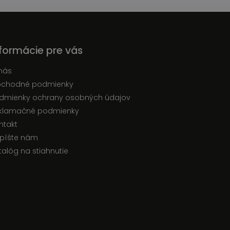
nformácie pre vás
nás
chodné podmienky
dmienky ochrany osobných údajov
klamačné podmienky
ntakt
píšte nám
talóg na stiahnutie