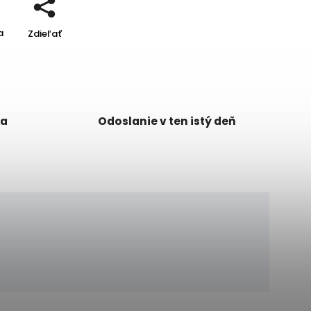
a
Zdieľať
ka
Odoslanie v ten istý deň