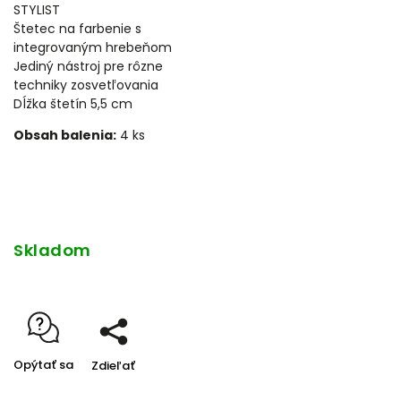
STYLIST
Štetec na farbenie s
integrovaným hrebeňom
Jediný nástroj pre rôzne
techniky zosvetľovania
Dĺžka štetín 5,5 cm
Obsah balenia:
4 ks
Skladom
Opýtať sa
Zdieľať