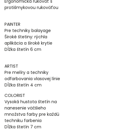
Ergonomická rukoväť s
protišmykovou rukoväťou
PAINTER
Pre techniky balayage
Široké štetiny: rýchla
aplikácia a široké krytie
Dĺžka štetín 6 cm
ARTIST
Pre melíry a techniky
odfarbovania vlasovej línie
Dĺžka štetín 4 cm
COLORIST
Vysoká hustota štetín na
nanesenie väčšieho
množstva farby pre každú
techniku farbenia
Dĺžka štetín 7 cm