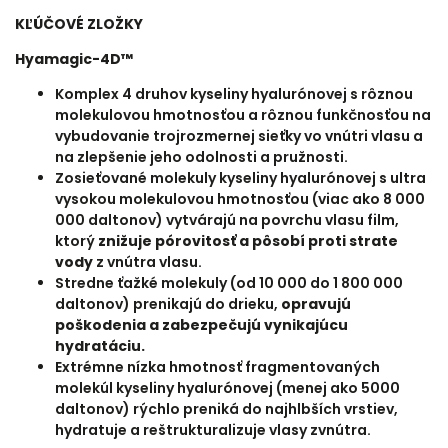
KĽÚČOVÉ ZLOŽKY
Hyamagic-4D™
Komplex 4 druhov kyseliny hyalurónovej s rôznou
molekulovou hmotnosťou a rôznou funkčnosťou na
vybudovanie trojrozmernej sieťky vo vnútri vlasu a
na zlepšenie jeho odolnosti a pružnosti.
Zosieťované molekuly kyseliny hyalurónovej s ultra
vysokou molekulovou hmotnosťou (viac ako 8 000
000 daltonov) vytvárajú na povrchu vlasu film,
ktorý
znižuje pórovitosť a pôsobí proti strate
vody
z vnútra vlasu.
Stredne ťažké molekuly (od 10 000 do 1 800 000
daltonov) prenikajú do drieku,
opravujú
poškodenia a zabezpečujú vynikajúcu
hydratáciu.
Extrémne nízka hmotnosť fragmentovaných
molekúl kyseliny hyalurónovej (menej ako 5000
daltonov) rýchlo preniká do najhlbších vrstiev,
hydratuje a reštrukturalizuje vlasy zvnútra.