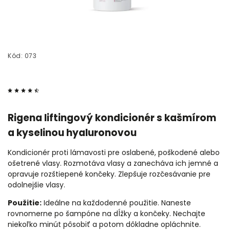
Kód:
073
Rigena liftingový kondicionér s kašmírom
a kyselinou hyaluronovou
Kondicionér proti lámavosti pre oslabené, poškodené alebo
ošetrené vlasy.
Rozmotáva vlasy a zanecháva ich jemné a
opravuje rozštiepené končeky.
Zlepšuje rozčesávanie pre
odolnejšie vlasy.
Použitie:
Ideálne na každodenné použitie. Naneste
rovnomerne po šampóne na dĺžky a končeky. Nechajte
niekoľko minút pôsobiť a potom dôkladne opláchnite.