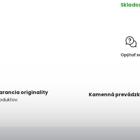
Sklad
Opýtať s
arancia originality
Kamenná prevádz
oduktov.