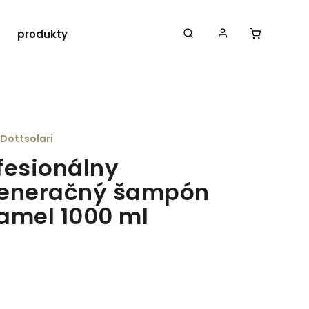
produkty ROLLAND
Iná doplnková vlasová
Dottsolari
fesionálny
eneračný šampón
amel 1000 ml