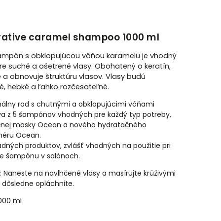
rative caramel shampoo 1000 ml
ampón s obklopujúcou vôňou karamelu je vhodný
e suché a ošetrené vlasy. Obohatený o keratín,
e a obnovuje štruktúru vlasov. Vlasy budú
é, hebké a ľahko rozčesateľné.
nálny rad s chutnými a obklopujúcimi vôňami
a z 5 šampónov vhodných pre každý typ potreby,
čnej masky Ocean a nového hydratačného
néru Ocean.
adných produktov, zvlášť vhodných na použitie pri
e šampónu v salónoch.
: Naneste na navlhčené vlasy a masírujte krúživými
dôsledne opláchnite.
000 ml