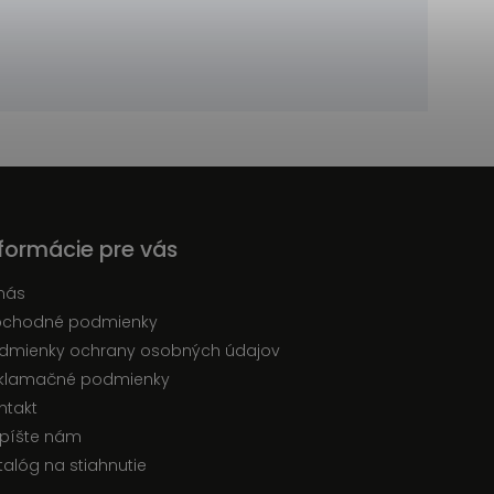
nformácie pre vás
nás
chodné podmienky
dmienky ochrany osobných údajov
klamačné podmienky
ntakt
píšte nám
talóg na stiahnutie