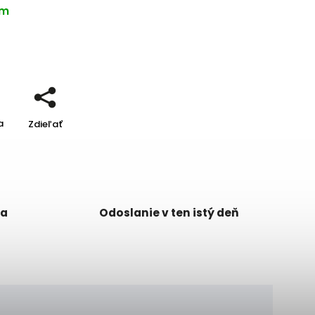
om
a
Zdieľať
ka
Odoslanie v ten istý deň