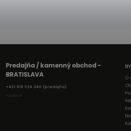
Predajňa / kamenný obchod -
I
BRATISLAVA
O 
Ob
+421 918 024 340 (predajňa)
Po
Facebook
Re
Ko
Na
Ka