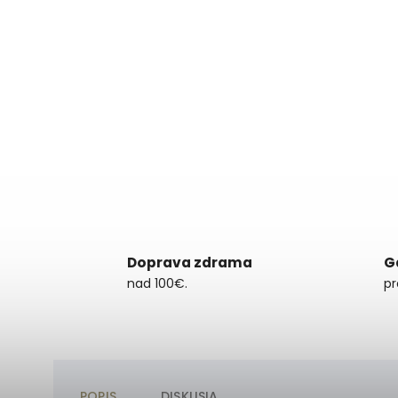
Doprava zdrama
G
nad 100€.
pr
POPIS
DISKUSIA