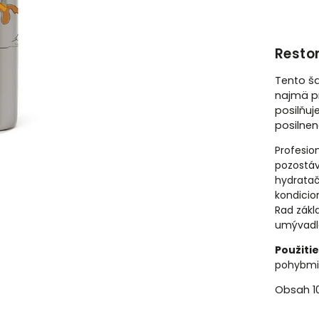
Resto
Tento š
najmä pr
posilňuj
posilnen
Profesio
pozostáv
hydrata
kondicio
Rad zákl
umývadl
Použitie
pohybmi 
Obsah 1