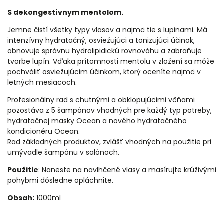
S dekongestívnym mentolom.
Jemne čistí všetky typy vlasov a najmä tie s lupinami.
Má
intenzívny hydratačný, osviežujúci a tonizujúci účinok,
obnovuje správnu hydrolipidickú rovnováhu a zabraňuje
tvorbe lupín.
Vďaka prítomnosti mentolu v zložení sa môže
pochváliť osviežujúcim účinkom, ktorý oceníte najmä v
letných mesiacoch.
Profesionálny rad s chutnými a obklopujúcimi vôňami
pozostáva z 5 šampónov vhodných pre každý typ potreby,
hydratačnej masky Ocean a nového hydratačného
kondicionéru Ocean.
Rad základných produktov, zvlášť vhodných na použitie pri
umývadle šampónu v salónoch.
Použitie
: Naneste na navlhčené vlasy a masírujte krúživými
pohybmi dôsledne opláchnite.
Obsah:
1000ml