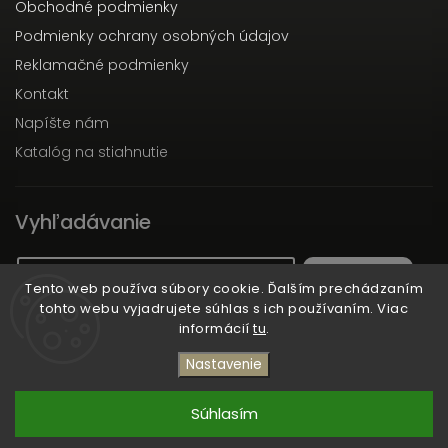
Obchodné podmienky
Podmienky ochrany osobných údajov
Reklamačné podmienky
Kontakt
Napíšte nám
Katalóg na stiahnutie
Vyhľadávanie
Hľadať
Tento web používa súbory cookie. Ďalším prechádzaním
tohto webu vyjadrujete súhlas s ich používaním. Viac
informácií
tu
.
Copyright 2026
Dott.Solari
. Všetky práva vyhradené.
Nastavenie
Vytvořil
Shoptet
| Design
Shoptak.cz
Súhlasím