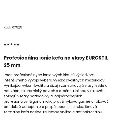
Kód:
07525
Profesionálna ionic kefa na vlasy EUROSTIL
25 mm
Rada profesionálnych ionicových kief sú výsledkom
intenzívneho vývoja výberu vysoko kvalitných materiálov.
Vynikajúci výkon, kvalita a dizajn zanechávajú vlasy lesklé a
hodvábne. Keramický povrch s otočnou ihlicou v rukoväti.
spĺňajú všetky požiadavky aj najnáročnejších
profesionálov.
Ergonomická protišmyková gumená rukoväť
pre dobré uchopenie a prispôsobenie sa ruke. Iónová
termálna kefa poskytuje jemný styling a antibakteriálnu