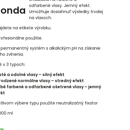
odfarbené vlasy. Jemný efekt.
londa
Umožňuje dosiahnuť výsledky trvalej
na vlasoch.
jdete na etikete výrobku.
rofesionálne použitie.
 permanentný systém s alkalickým pH na získanie
ho zvlnenia.
 v 3 typoch:
té a odolné vlasy – silný efekt
irodzené normálne vlasy – stredný efekt
abé farbené a odfarbené ošetrené vlasy – jemný
ekt
stlivom výbere typu použite neutralizačný fixator
000 ml
om