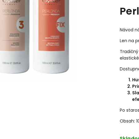
Per
Návod ná
Len na p
Tradičný
elastické
Dostupné
Hus
Pr
Sl
ef
Po staro
Obsah: 1
Sklad