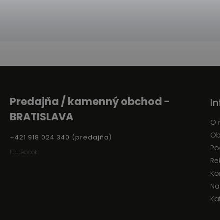
Predajňa / kamenný obchod -
I
BRATISLAVA
O 
Ob
+421 918 024 340 (predajňa)
Po
Facebook
Re
Ko
Na
Ka