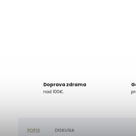
Doprava zdrama
G
nad 100€.
pr
POPIS
DISKUSIA