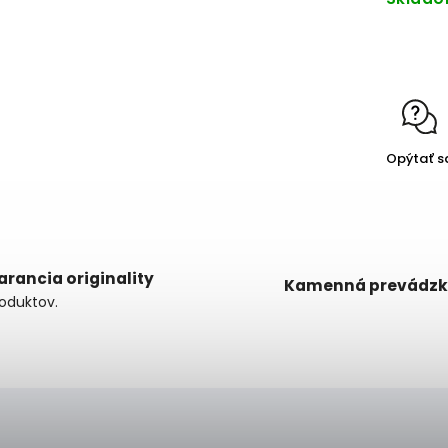
Opýtať s
arancia originality
Kamenná prevádz
oduktov.