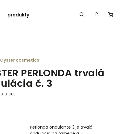
produkty ROLLAND
Iná doplnková vlasová
Oyster cosmetics
TER PERLONDA trvalá
ulácia č. 3
R0101003
Perlonda ondulante 3 je trvalá
ondulácia na farbené a