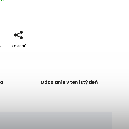
a
Zdieľať
ka
Odoslanie v ten istý deň