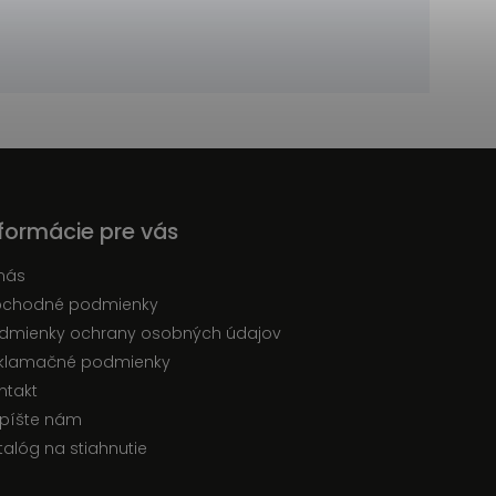
nformácie pre vás
nás
chodné podmienky
dmienky ochrany osobných údajov
klamačné podmienky
ntakt
píšte nám
talóg na stiahnutie