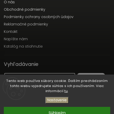
O nás
Obchodné podmienky
Podmienky ochrany osobných údajov
Reklamačné podmienky
Kontakt
Napíšte nám
Katalóg na stiahnutie
Vyhľadávanie
Hľadať
Tento web používa súbory cookie. Ďalším prechádzaním
tohto webu vyjadrujete súhlas s ich používaním. Viac
informácií
tu
.
Copyright 2026
Dott.Solari
. Všetky práva vyhradené.
Nastavenie
Vytvořil
Shoptet
| Design
Shoptak.cz
Súhlasím