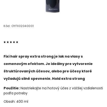
Kód:
OYFX02040001
Fixi hair spray extra strong je lak na vlasy s
cemenovým efektom. Je ideálny pre vytvorenie
štruktúrovaných účesov, alebo pre účesy ktoré
vyžadujú silné spevnenie. Hold extra strong
Použitie:
Nastriekajte na hot
ový účes z väčšej vzdialenosti
podľa potreby
Obsah: 400 ml