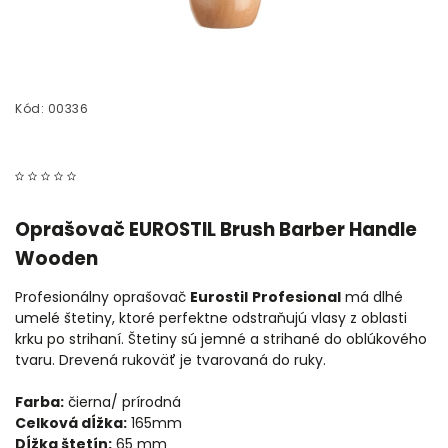
Kód:
00336
Oprašovač EUROSTIL Brush Barber Handle
Wooden
Profesionálny oprašovač
Eurostil
Profesional
má dlhé
umelé štetiny, ktoré perfektne odstraňujú vlasy z oblasti
krku po strihaní. Štetiny sú jemné a strihané do oblúkového
tvaru. Drevená rukoväť je tvarovaná do ruky.
Farba:
čierna/ prírodná
Celková dĺžka:
165mm
Dĺžka štetín:
65 mm