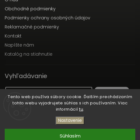
Obchodné podmienky
Podmienky ochrany osobných údajov
Reklamačné podmienky
Kontakt
Napíšte nám
Katalóg na stiahnutie
Vyhľadávanie
Hľadať
Tento web používa súbory cookie. Ďalším prechádzaním
tohto webu vyjadrujete súhlas s ich používaním. Viac
informácií
tu
.
Copyright 2026
Dott.Solari
. Všetky práva vyhradené.
Nastavenie
Vytvořil
Shoptet
| Design
Shoptak.cz
Súhlasím