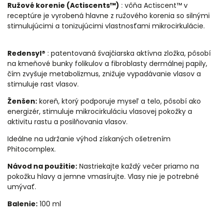
Ružové korenie (Actiscents™)
: vôňa Actiscent™ v
receptúre je vyrobená hlavne z ružového korenia so silnými
stimulujúcimi a tonizujúcimi vlastnosťami mikrocirkulácie.
Redensyl®
: patentovaná švajčiarska aktívna zložka, pôsobí
na kmeňové bunky folikulov a fibroblasty dermálnej papily,
čím zvyšuje metabolizmus, znižuje vypadávanie vlasov a
stimuluje rast vlasov.
Ženšen:
koreň, ktorý podporuje myseľ a telo, pôsobí ako
energizér, stimuluje mikrocirkuláciu vlasovej pokožky a
aktivitu rastu a posilňovania vlasov.
Ideálne na udržanie výhod získaných ošetrením
Phitocomplex.
Návod na použitie:
Nastriekajte každý večer priamo na
pokožku hlavy a jemne vmasírujte. Vlasy nie je potrebné
umývať.
Balenie:
100 ml