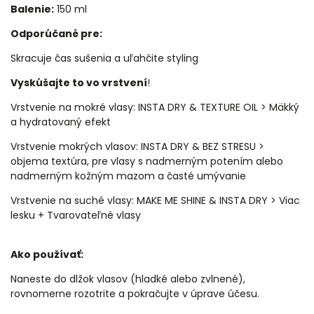
Balenie:
150 ml
Odporúčané pre:
Skracuje čas sušenia a uľahčite styling
Vyskúšajte to vo vrstvení
!
Vrstvenie na mokré vlasy: INSTA DRY & TEXTURE OIL > Mäkký
a hydratovaný efekt
Vrstvenie mokrých vlasov: INSTA DRY & BEZ STRESU >
objema textúra, pre vlasy s nadmerným potením alebo
nadmerným kožným mazom a časté umývanie
Vrstvenie na suché vlasy: MAKE ME SHINE & INSTA DRY > Viac
lesku + Tvarovateľné vlasy
Ako používať:
Naneste do dlžok vlasov (hladké alebo zvlnené),
rovnomerne rozotrite a pokračujte v úprave účesu.