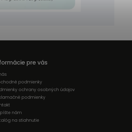
nformácie pre vás
nás
chodné podmienky
dmienky ochrany osobných údajov
klamačné podmienky
ntakt
píšte nám
talóg na stiahnutie