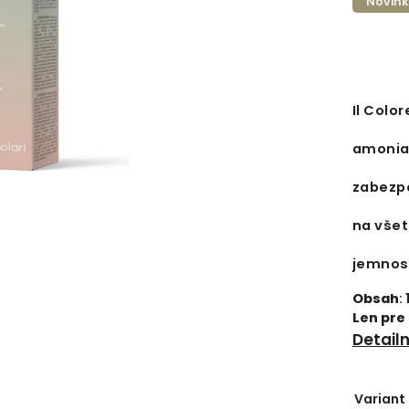
Novin
Il Colo
amoniak
zabezpe
na všet
jemnos
Obsah
:
Len pre
Detail
Variant