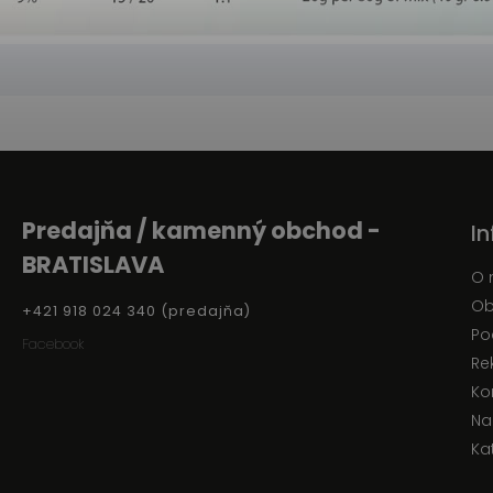
Predajňa / kamenný obchod -
I
BRATISLAVA
O 
Ob
+421 918 024 340 (predajňa)
Po
Facebook
Re
Ko
Na
Ka