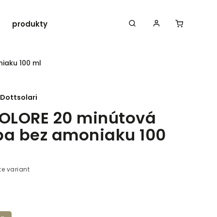
produkty ROLLAND
Iná doplnková vlasová
iaku 100 ml
Dottsolari
COLORE 20 minútová
ba bez amoniaku 100
te variant