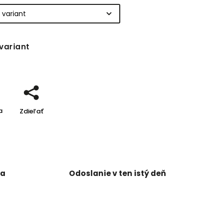
variant
a
Zdieľať
ka
Odoslanie v ten istý deň