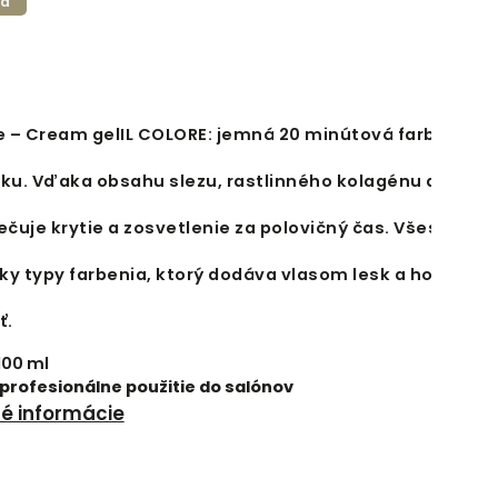
ka
re – Cream gel
IL COLORE: jemná 20 minútová farba na vl
u. Vďaka obsahu slezu, rastlinného kolagénu a hodv
čuje krytie a zosvetlenie za polovičný čas. Všestrann
ky typy farbenia, ktorý dodáva vlasom lesk a hodvábn
ť.
 100 ml
 profesionálne použitie do salónov
né informácie