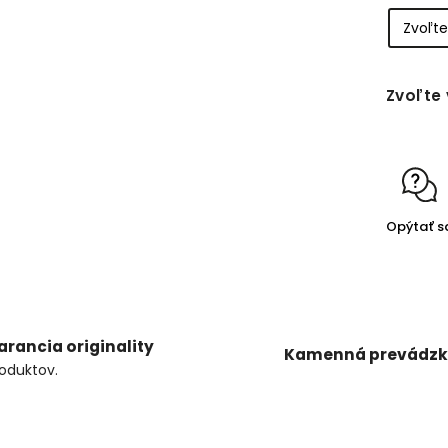
Zvoľte 
Opýtať s
arancia originality
Kamenná prevádz
oduktov.