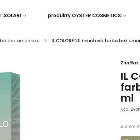
T.SOLARI
produkty OYSTER COSMETICS
rba bez amoniaku
/
IL COLORE 20 minútová farba bez amon
Značka:
IL 
far
ml
Kód:
Zvoľ