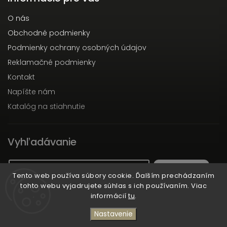
O nás
Obchodné podmienky
Podmienky ochrany osobných údajov
Reklamačné podmienky
Kontakt
Napíšte nám
Katalóg na stiahnutie
Vyhľadávanie
Hľadať
Tento web používa súbory cookie. Ďalším prechádzaním
tohto webu vyjadrujete súhlas s ich používaním. Viac
informácií
tu
.
Copyright 2026
Dott.Solari
. Všetky práva vyhradené.
Nastavenie
Vytvořil
Shoptet
| Design
Shoptak.cz