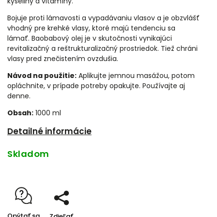
kyseliny a vitamíny.
Bojuje proti lámavosti a vypadávaniu vlasov a je obzvlášť
vhodný pre krehké vlasy, ktoré majú tendenciu sa
lámať. Baobabový olej je v skutočnosti vynikajúci
revitalizačný a reštrukturalizačný prostriedok. Tiež chráni
vlasy pred znečistením ovzdušia.
Návod na použitie:
Aplikujte jemnou masážou, potom
opláchnite, v prípade potreby opakujte. Používajte aj
denne.
Obsah:
1000 ml
Detailné informácie
Skladom
Opýtať sa
Zdieľať