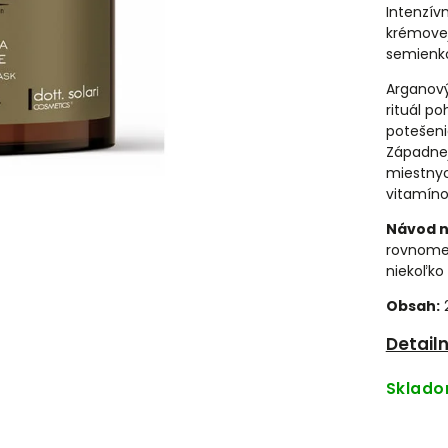
Intenzívn
krémove
semienko
Arganový
rituál p
potešeni
Západnej
miestnyc
vitamíno
Návod n
rovnomer
niekoľko
Obsah:
Detail
Sklad