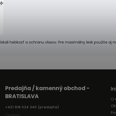
ískali hebkosť a ochranu vlasov. Pre maximálny lesk použite aj n
Predajňa / kamenný obchod -
I
BRATISLAVA
O 
Ob
+421 918 024 340 (predajňa)
Po
Facebook