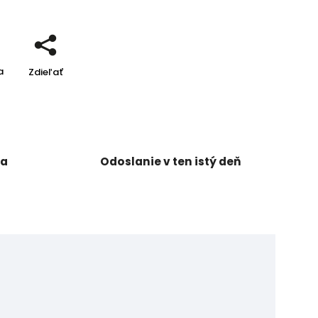
a
Zdieľať
ka
Odoslanie v ten istý deň