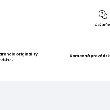
Opýtať s
arancia originality
Kamenná prevádz
oduktov.