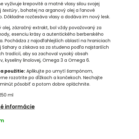
e vyživuje krepovité a matné vlasy silou svojej
j
textúry
, bohatej na arganový olej a ľanové
. Dôkladne rozčesáva vlasy a dodáva im nový lesk.
 olej, zázračný extrakt, bol vždy považovaný za
ohody, esenciu krásy a autentického berberského
a.
Pochádza z najodľahlejších oblastí na hraniciach
 Sahary a získava sa za studena podľa najstarších
h tradícií, aby sa zachoval vysoký obsah
v, kyseliny linolovej, Omega 3 a Omega 6.
a použitie:
Aplikujte po umytí šampónom,
ne rozotrite po dĺžkach a končekoch. Nechajte
 minút pôsobiť a potom dobre opláchnite.
250 ml
né informácie
om