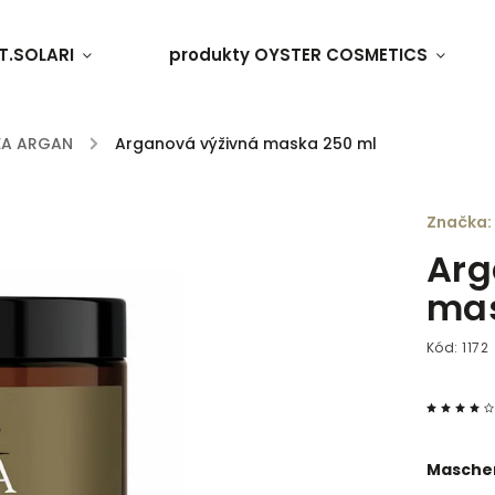
T.SOLARI
produkty OYSTER COSMETICS
EA ARGAN
/
Arganová výživná maska 250 ml
Značka:
Arg
mas
Kód:
1172
Mascher