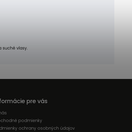
a suché vlasy.
nformácie pre vás
nás
chodné podmienky
dmienky ochrany osobných údajov