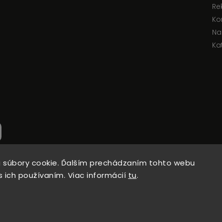
Re
Ko
Na
Ka
 súbory cookie. Ďalším prechádzaním tohto webu
s ich používaním. Viac informácií
tu
.
Copyright 2026
Dott.Solari
. Všetky práva vyhradené.
Vytvořil
Shoptet
| Design
Shoptak.cz