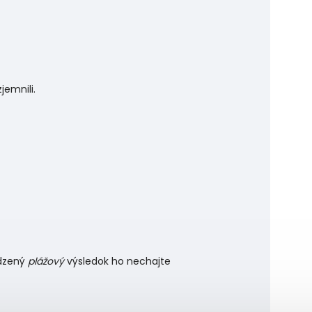
jemnili.
odzený
plážový
výsledok ho nechajte