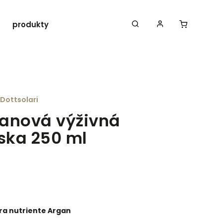
produkty ROLLAND
Iná doplnková vlasová
Dottsolari
anová výživná
ka 250 ml
a nutriente Argan