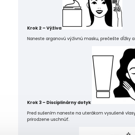
Krok 2 – Výživa
Naneste arganovú výživnú masku, prečešte dĺžky a k
Krok 3 – Disciplinárny dotyk
Pred sušením naneste na uterákom vysušené vlasy 
prirodzene uschnúť.